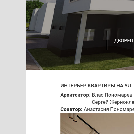
ДИЗАЙН
РАЗРАБО
ДВОРЕЦ 
ЖИЛОМ 
ПРОЕКТ
ДИЗАЙН
ЧАСТНЫ
РАЗРАБ
АПАРТ-О
ТОЛЬЯТ
ПРОЕКТ
ПРОЕКТ
ИНТЕРЬЕР КВАРТИРЫ НА УЛ.
Архитектор:
Влас Пономарев
Сергей Жернокл
Соавтор:
Анастасия Пономар