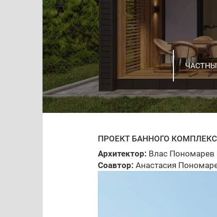
РЕКОНС
РЕКОНС
РАЗРАБО
ДИЗАЙН
ЧАСТНЫ
ДВОРЕЦ 
ИНТЕРЬ
ПОЛЯНА
ЧАСТНЫ
ЧАПАЕВ
ПРОЕКТ
ТОЛЬЯТ
ДИЗАЙН
БОЛЬШО
ПРОЕКТ БАННОГО КОМПЛЕКС
Архитектор:
Влас Пономарев
Соавтор:
Анастасия Пономар