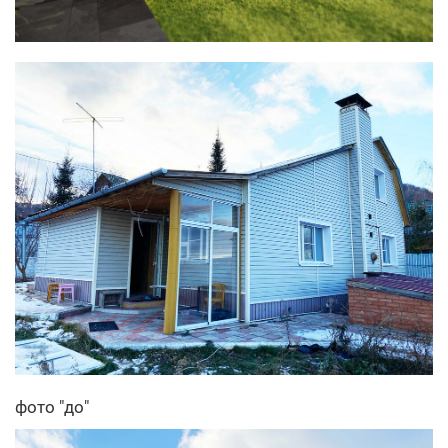
фото "до"