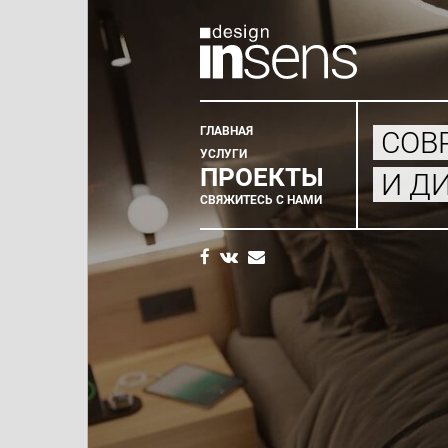
ГЛАВНАЯ
СОВ
Главное
УСЛУГИ
ПРОЕКТЫ
И Д
меню
СВЯЖИТЕСЬ С НАМИ