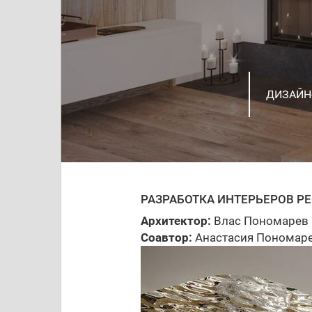
ПРОЕКТ
ДИЗАЙН
ЖИЛОЙ 
БЕСЕДК
ЗАГОРО
ИНТЕРЬ
ПОСЕЛКА
ИНТЕРЬЕ
ПРОЕКТ
ИНТЕРЬЕ
КВАРТИР
РАЗРАБОТКА ИНТЕРЬЕРОВ РЕ
Архитектор:
Влас Пономарев
Соавтор:
Анастасия Пономар