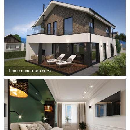
Соавтор
Стадия проекта
Проект частного дома
Архитектор
Соавтор
Стадия проекта