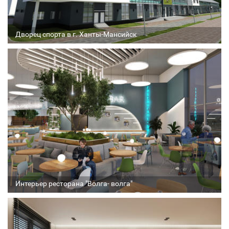
Дворец спорта в г. Ханты-Мансийск
Архитектор
Соавтор
Стадия проекта
Интерьер ресторана "Волга- волга"
Архитектор
Соавтор