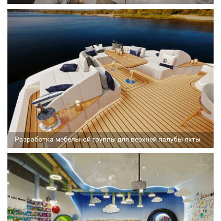
Архитектор
Соавтор
Стадия проекта
Разработка мебельной группы для верхней палубы яхты
Архитектор
Соавтор
Стадия проекта