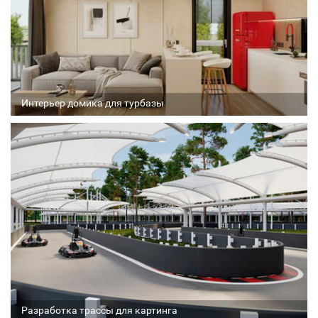
Интерьер домика для турбазы
Архитектор
Соавтор
Стадия проекта
Разработка трассы для картинга