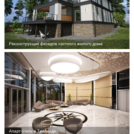
Реконструкция фасадов частного жилого дома
Архитектор
Соавтор
Стадия проекта
Апарт-отель в Таиланде