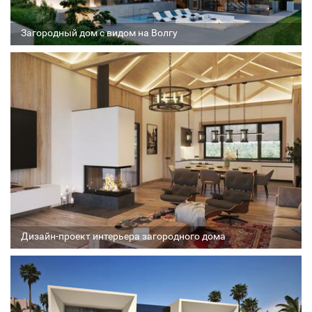
Загородный дом с видом на Волгу
Архитектор
Соавтор
Стадия проекта
Дизайн-проект интерьера загородного дома
Архитектор
Соавтор
Стадия проекта