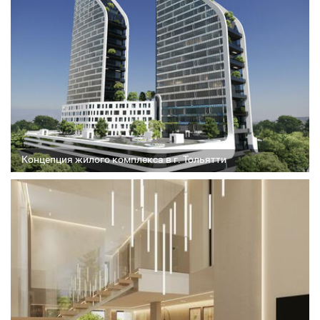
Соавтор
Стадия проекта
Концепция жилого комплекса в г. Тольятти
Архитектор
Соавтор
Стадия проекта