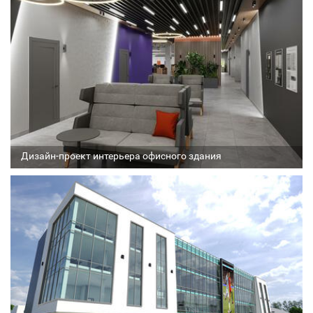
Соавтор
Стадия проекта
Дизайн-проект интерьера офисного здания
Архитектор
Соавтор
Стадия проекта