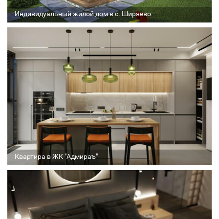
Индивидуальный жилой дом в с. Ширяево
Архитектор
Соавтор
Стадия проекта
Квартира в ЖК "Адмираъ"
Архитектор
Соавтор
Стадия проекта