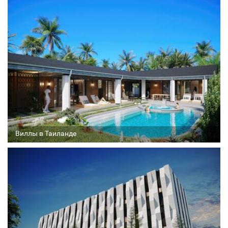
Архитектор
Соавтор
Стадия проекта
Виллы в Таиланде
Архитектор
Соавтор
Стадия проекта