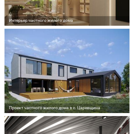
Интерьер частного жилого дома
Архитектор
Соавтор
Стадия проекта
Проект частного жилого дома в с. Царевщина
Архитектор
Соавтор