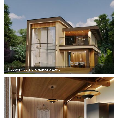
Архитектор
Соавтор
Стадия проекта
Проект частного жилого дома
Архитектор
Соавтор
Стадия проекта