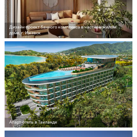
Дизайн-проект банного комплекса в частном жилом
доме, г. Ижевск
Архитектор
Соавтор
Стадия проекта
Апарт-отель в Таиланде
Архитектор