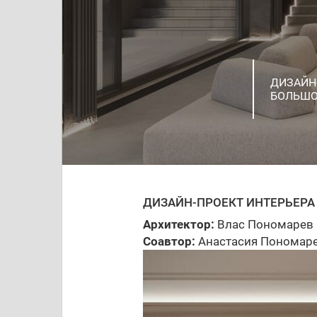
ДИЗАЙН
РЕКОНС
РАЗРАБО
РЕКОНС
БОЛЬШО
ЧАСТНЫ
ИНТЕРЬ
ПОЛЯНА
ТОЛЬЯТ
ЧАПАЕВ
ПРОЕКТ
ЧАСТНЫ
ДВОРЕЦ 
ДИЗАЙН
ДИЗАЙН-ПРОЕКТ ИНТЕРЬЕРА
Архитектор:
Влас Пономарев
Соавтор:
Анастасия Пономар