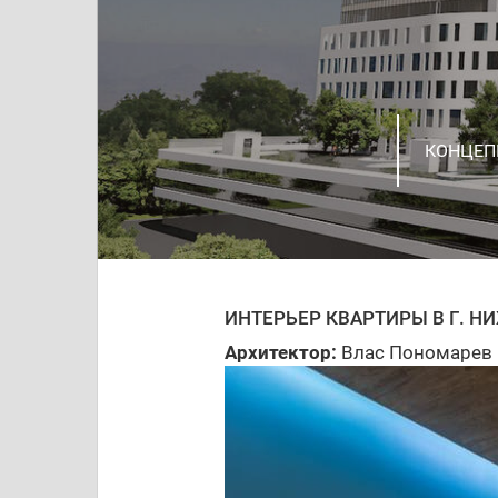
ПРОЕКТ 
КОНЦЕП
Г. НИЖ
РАЗРАБ
ДИЗАЙН
ЗАГОРО
КВАРТИР
ИНТЕРЬЕ
ИНТЕРЬ
ЖИЛОЙ 
ПРОЕКТ
ИНТЕРЬЕР КВАРТИРЫ В Г. 
Архитектор:
Влас Пономарев