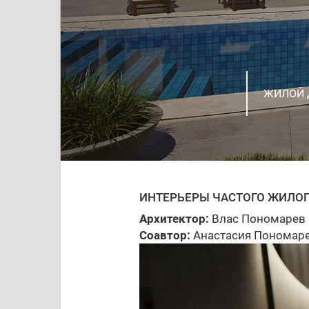
ПРОЕКТ 
ЖИЛОЙ 
КОНЦЕП
КВАРТИР
ИНТЕРЬ
ЗАГОРО
ПРОЕКТ
ИНТЕРЬЕ
ДИЗАЙН
Г. НИЖ
ПРОЕКТ
ИНТЕРЬЕРЫ ЧАСТОГО ЖИЛО
Архитектор:
Влас Пономарев
Соавтор:
Анастасия Пономар