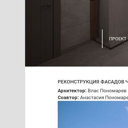
ПРОЕКТ
ИНТЕРЬЕ
ПРОЕКТ
ДИЗАЙН
РАЗРАБ
КВАРТИР
ИНТЕРЬ
ЗАГОРО
ЖИЛОЙ 
КОНЦЕП
РЕКОНСТРУКЦИЯ ФАСАДОВ 
Архитектор:
Влас Пономарев
Соавтор:
Анастасия Пономар