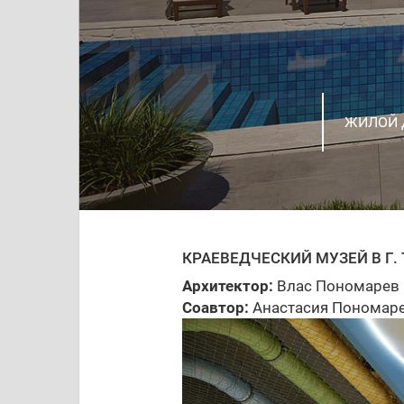
ПРОЕКТ 
ЖИЛОЙ 
ПРОЕКТ
ИНТЕРЬЕ
ДИЗАЙН
КВАРТИР
ПРОЕКТ
РАЗРАБ
ЗАГОРО
КОНЦЕП
Г. НИЖ
КРАЕВЕДЧЕСКИЙ МУЗЕЙ В Г.
Архитектор:
Влас Пономарев
Соавтор:
Анастасия Пономар