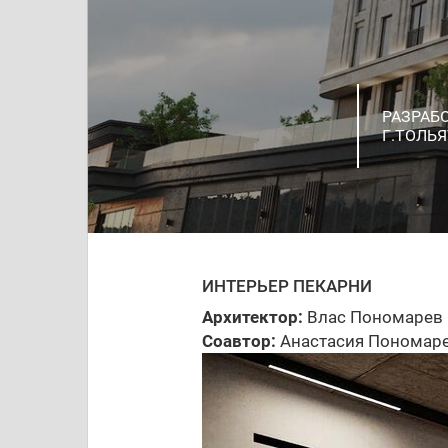
РАЗРАБ
РАЗРАБ
Г.ТОЛЬ
ДИЗАЙН
ИНТЕРЬ
КОТТЕД
КВАРТИ
ИНДИВИ
МУЗЕЙ 
ИНТЕРЬ
ПРОЕКТ 
КВАРТИР
ИНТЕРЬЕР ПЕКАРНИ
Архитектор:
Влас Пономарев
Соавтор:
Анастасия Пономар