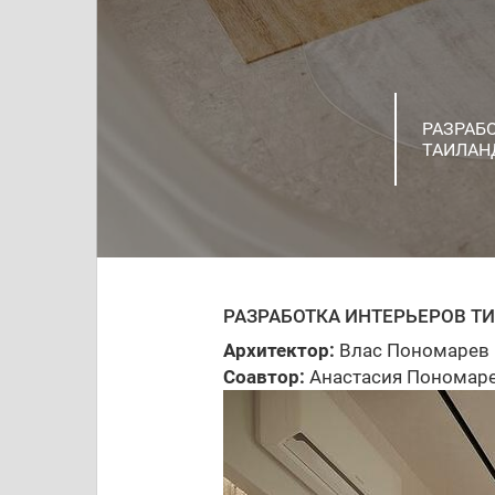
РАЗРАБ
РЕСТОР
ПРОЕКТ 
ТАИЛАН
ЖИЛОЙ 
ДОМ С 
ИНТЕРЬ
ДИЗАЙН
ДОМ ДЛЯ
ROOM
ПРОЕКТ
ПРОЕКТ
НОВОСИ
РАЗРАБОТКА ИНТЕРЬЕРОВ Т
Архитектор:
Влас Пономарев
Соавтор:
Анастасия Пономар