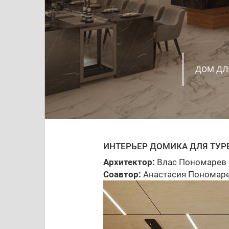
ПРИМЕР
ДИЗАЙН
ДОМ ДЛЯ
ПРОЕКТ
ПРОЕКТ
Г.ТОЛЬ
ИНТЕРЬ
КОТТЕД
ЖИЛОЙ 
САЛОН 
СОСНОВ
РЕКОНС
ИНТЕРЬЕР ДОМИКА ДЛЯ ТУР
Архитектор:
Влас Пономарев
Соавтор:
Анастасия Пономар